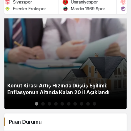
Sivasspor
Ümraniyespor
Antal
Esenler Erokspor
Mardin 1969 Spor
Keçiö
Konut Kirası Artış Hızında Düşüş Eğilimi:
Enflasyonun Altında Kalan 20 İl Açıklandı
Puan Durumu