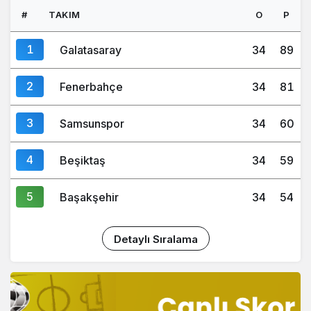
#
TAKIM
O
P
1
Galatasaray
34
89
2
Fenerbahçe
34
81
3
Samsunspor
34
60
4
Beşiktaş
34
59
5
Başakşehir
34
54
Detaylı Sıralama