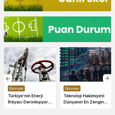
Ekonomi
Ekonomi
Türkiye’nin Enerji
Teknoloji Hakimiyeti:
İhtiyacı Derinleşiyor:
Dünyanın En Zengin
Ekim Ayında Petrol
10 İş İnsanı
İthalatı %13,7 Arttı
Servetlerini Katladı