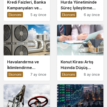
Kredi Faizleri, Banka
Hurda Yönetiminde
Kampanyaları ve
Süreç İyileştirme
Finans Haberleri
Yaklaşımlarının Rolü
Ekonomi
5 ay önce
Ekonomi
6 ay önce
Neden Takip
Edilmeli?
Havalandırma ve
Konut Kirası Artış
İklimlendirme
Hızında Düşüş
Sistemlerinde Metal
Eğilimi: Enflasyonun
Ekonomi
7 ay önce
Ekonomi
8 ay önce
Geri Dönüşümü
Altında Kalan 20 İl
Açıklandı