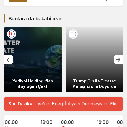
Bunlara da bakabilirsin
Yediyol Holding İflas
Trump Çin ile Ticaret
Bayrağını Çekti
Anlaşmasını Duyurdu
ürkiye’nin Enerji İhtiyacı Derinleşiyor: Ekim Ayında Petrol İt
Son Dakika:
8.08
19:00
08.08
19:00
08.08