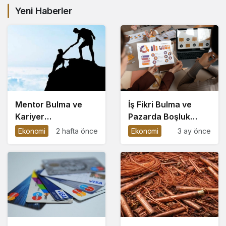
Yeni Haberler
Mentor Bulma ve
İş Fikri Bulma ve
Kariyer
Pazarda Boşluk
Basamaklarını Hızlı
Analizi Yapma
Ekonomi
2 hafta önce
Ekonomi
3 ay önce
Çıkma