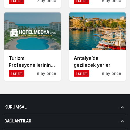
Turizm
7 ay önce
Turizm
8 ay önce
Turizm
Antalya’da
Profesyonellerinin
gezilecek yerler
Yeni Buluşma
Turizm
8 ay önce
Turizm
8 ay önce
Noktası
HotelMedya.com
KURUMSAL
BAĞLANTILAR