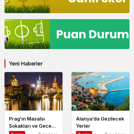
Yeni Haberler
Prag’ın Masalsı
Alanya’da Gezilecek
Sokakları ve Gece
Yerler
Hayatı Rehberi