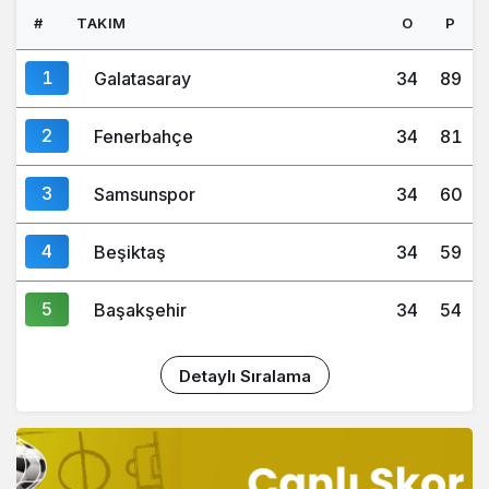
#
TAKIM
O
P
1
Galatasaray
34
89
2
Fenerbahçe
34
81
3
Samsunspor
34
60
4
Beşiktaş
34
59
5
Başakşehir
34
54
Detaylı Sıralama