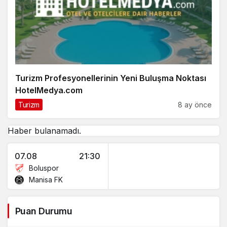
Turizm Profesyonellerinin Yeni Buluşma Noktası
HotelMedya.com
Turizm
8 ay önce
Haber bulanamadı.
07.08
21:30
Boluspor
Manisa FK
Puan Durumu