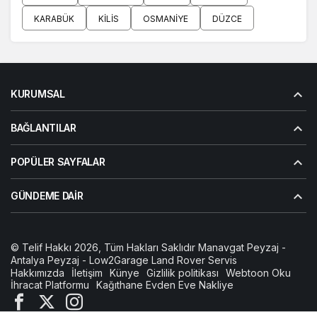
KARABÜK
KILIS
OSMANIYE
DÜZCE
KURUMSAL
BAĞLANTILAR
POPÜLER SAYFALAR
GÜNDEME DAIR
© Telif Hakkı 2026, Tüm Hakları Saklıdır
Manavgat Peyzaj
-
Antalya Peyzaj
-
Low2Garage Land Rover Servis
Hakkımızda
İletişim
Künye
Gizlilik politikası
Webtoon Oku
İhracat Platformu
Kağıthane Evden Eve Nakliye