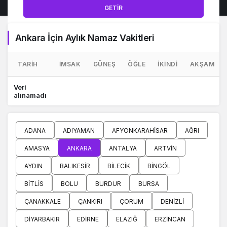
GETIR
Ankara İçin Aylık Namaz Vakitleri
TARIH
İMSAK
GÜNEŞ
ÖĞLE
İKINDI
AKŞAM
Veri
alınamadı
ADANA
ADIYAMAN
AFYONKARAHISAR
AĞRI
AMASYA
ANKARA
ANTALYA
ARTVIN
AYDIN
BALIKESIR
BILECIK
BINGÖL
BITLIS
BOLU
BURDUR
BURSA
ÇANAKKALE
ÇANKIRI
ÇORUM
DENIZLI
DIYARBAKIR
EDIRNE
ELAZIĞ
ERZINCAN