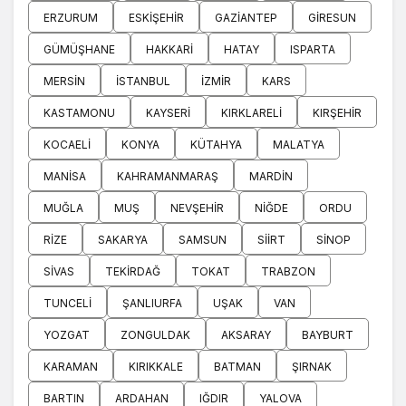
ERZURUM
ESKIŞEHIR
GAZIANTEP
GIRESUN
GÜMÜŞHANE
HAKKARI
HATAY
ISPARTA
MERSIN
İSTANBUL
İZMIR
KARS
KASTAMONU
KAYSERI
KIRKLARELI
KIRŞEHIR
KOCAELI
KONYA
KÜTAHYA
MALATYA
MANISA
KAHRAMANMARAŞ
MARDIN
MUĞLA
MUŞ
NEVŞEHIR
NIĞDE
ORDU
RIZE
SAKARYA
SAMSUN
SIIRT
SINOP
SIVAS
TEKIRDAĞ
TOKAT
TRABZON
TUNCELI
ŞANLIURFA
UŞAK
VAN
YOZGAT
ZONGULDAK
AKSARAY
BAYBURT
KARAMAN
KIRIKKALE
BATMAN
ŞIRNAK
BARTIN
ARDAHAN
IĞDIR
YALOVA