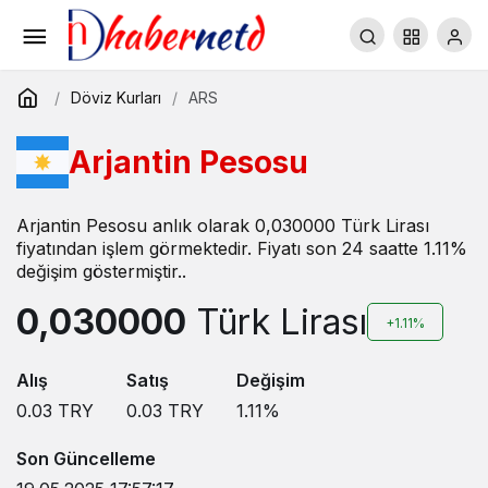
Döviz Kurları
ARS
Arjantin Pesosu
Arjantin Pesosu anlık olarak 0,030000 Türk Lirası
fiyatından işlem görmektedir. Fiyatı son 24 saatte 1.11%
değişim göstermiştir..
0,030000
Türk Lirası
+1.11%
Alış
Satış
Değişim
0.03
TRY
0.03
TRY
1.11
%
Son Güncelleme