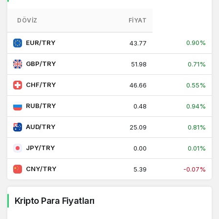
DÖVIZ
FIYAT
EUR/TRY
0.90%
43.77
GBP/TRY
51.98
0.71%
CHF/TRY
46.66
0.55%
RUB/TRY
0.48
0.94%
AUD/TRY
25.09
0.81%
JPY/TRY
0.00
0.01%
CNY/TRY
5.39
-0.07%
Kripto Para Fiyatları