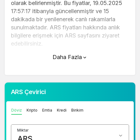
olarak belirlenmiştir. Bu fiyatlar, 19.05.2025
17:57:17 itibarıyla güncellenmiştir ve 15
dakikada bir yenilenerek canlı rakamlarla
sunulmaktadır. ARS fiyatları hakkında anlık
bilgilere erişmek için ARS sayfasını ziyaret
edebilirsiniz.
Daha Fazla
ARS (TL) fiyatı bugün düştü.
ARS anlık olarak 0,030000 TL fiyatından
işlem görmektedir ve 24 saatlik yaklaşık
işlem hacmi 0. Fiyatı son 24 saatte 1,11
ARS Çevirici
değişim göstermiştir..
Döviz
Kripto
Emtia
Kredi
Birikim
ARS hesaplama işlemleri için, sayfanın
üstünde yer alan çevirici aracını kullanarak
mevcut fiyatlar üzerinden hızlı ve kolay bir
Miktar
şekilde çevirme işlemlerinizi