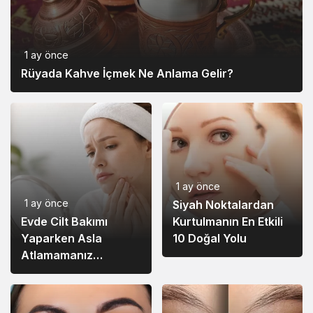
1 ay önce
Rüyada Kahve İçmek Ne Anlama Gelir?
1 ay önce
1 ay önce
Siyah Noktalardan
Evde Cilt Bakımı
Kurtulmanın En Etkili
Yaparken Asla
10 Doğal Yolu
Atlamamanız
Gereken 7 Temel
Adım