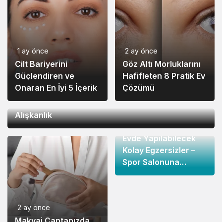
1 ay önce
2 ay önce
Cilt Bariyerini
Göz Altı Morluklarını
Güçlendiren ve
Hafifleten 8 Pratik Ev
Onaran En İyi 5 İçerik
Çözümü
2 ay önce
Işıl Işıl Bir Cilt için Her Gün Yapmanız Gereken 5
Alışkanlık
2 ay önce
Evde Yapılabilecek
Kolay Egzersizler –
Spor Salonuna
Gitmeden Formda
Kalın
2 ay önce
Makyaj Çantanızda