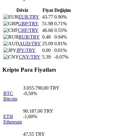
Döviz
Fiyat
Değişim
EUR/TRY
43.77
0.90%
GBP/TRY
51.98
0.71%
CHF/TRY
46.66
0.55%
RUB/TRY
0.48
0.94%
AUD/TRY
25.09
0.81%
JPY/TRY
0.00
0.01%
CNY/TRY
5.39
-0.07%
Kripto Para Fiyatları
3.055.790,00 TRY
BTC
-0,50%
Bitcoin
90.187,00 TRY
ETH
-1,60%
Ethereum
47,55 TRY