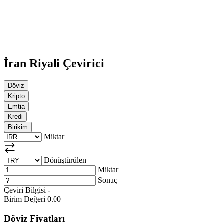
İran Riyali Çevirici
Döviz
Kripto
Emtia
Kredi
Birikim
Miktar
Dönüştürülen
Miktar
Sonuç
Çeviri Bilgisi
-
Birim Değeri
0.00
Döviz Fiyatları