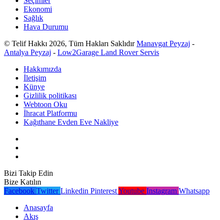
Seçimler
Ekonomi
Sağlık
Hava Durumu
© Telif Hakkı 2026, Tüm Hakları Saklıdır
Manavgat Peyzaj
-
Antalya Peyzaj
-
Low2Garage Land Rover Servis
Hakkımızda
İletişim
Künye
Gizlilik politikası
Webtoon Oku
İhracat Platformu
Kağıthane Evden Eve Nakliye
Bizi Takip Edin
Bize Katılın
Facebook
Twitter
Linkedin
Pinterest
Youtube
Instagram
Whatsapp
Anasayfa
Akış