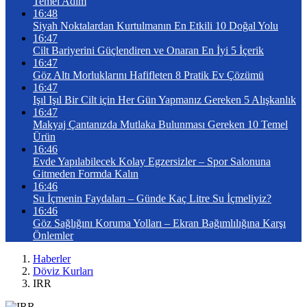
Temel Adım
16:48
Siyah Noktalardan Kurtulmanın En Etkili 10 Doğal Yolu
16:47
Cilt Bariyerini Güçlendiren ve Onaran En İyi 5 İçerik
16:47
Göz Altı Morluklarını Hafifleten 8 Pratik Ev Çözümü
16:47
Işıl Işıl Bir Cilt için Her Gün Yapmanız Gereken 5 Alışkanlık
16:47
Makyaj Çantanızda Mutlaka Bulunması Gereken 10 Temel
Ürün
16:46
Evde Yapılabilecek Kolay Egzersizler – Spor Salonuna
Gitmeden Formda Kalın
16:46
Su İçmenin Faydaları – Günde Kaç Litre Su İçmeliyiz?
16:46
Göz Sağlığını Koruma Yolları – Ekran Bağımlılığına Karşı
Önlemler
Haberler
Döviz Kurları
IRR