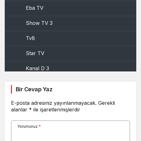
Eba TV
Show TV 3
Tv8
Star TV
Kanal D 3
Show TV 4
Bir Cevap Yaz
Beyaz TV 2
E-posta adresiniz yayınlanmayacak.
Gerekli
alanlar
*
ile işaretlenmişlerdir
Eba TV 2
Yorumunuz
*
Kanal D 2