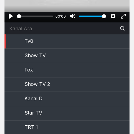
00:00
Play
Mute
Settings
Ente
full
Tv8
Show TV
Fox
Show TV 2
Kanal D
Star TV
TRT 1