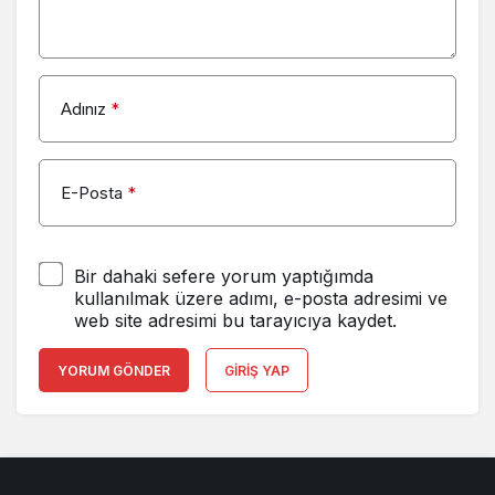
Beyaz TV 3
Kanal 7
Adınız
*
Beyaz TV 4
Yorum Yap
E-Posta
*
Bir dahaki sefere yorum yaptığımda
kullanılmak üzere adımı, e-posta adresimi ve
web site adresimi bu tarayıcıya kaydet.
YORUM GÖNDER
GIRIŞ YAP