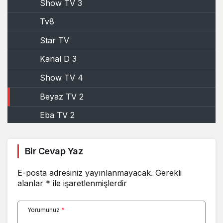
Show TV 3
Tv8
Star TV
Kanal D 3
Show TV 4
Beyaz TV 2
Eba TV 2
Kanal D 2
Bir Cevap Yaz
Beyaz TV 3
E-posta adresiniz yayınlanmayacak.
Gerekli
alanlar
*
ile işaretlenmişlerdir
Kanal 7
Beyaz TV 4
Yorumunuz
*