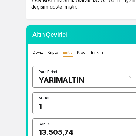
YARIMALTIN anlık olarak 13.505,74 TL fiyatın
değişim göstermiştir..
Altın Çevirici
Döviz
Kripto
Emtia
Kredi
Birikim
Para Birimi
Miktar
Sonuç