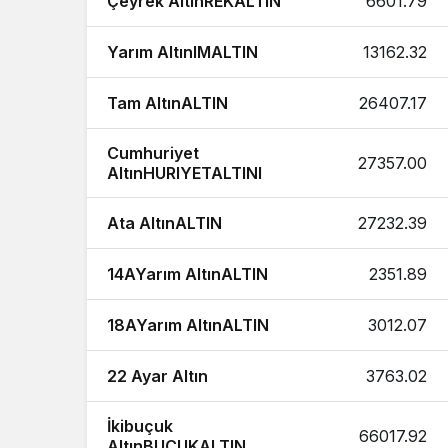
Çeyrek AltınREKALTIN
6601.79
Yarım AltınIMALTIN
13162.32
Tam AltınALTIN
26407.17
Cumhuriyet
27357.00
AltınHURIYETALTINI
Ata AltınALTIN
27232.39
14AYarım AltınALTIN
2351.89
18AYarım AltınALTIN
3012.07
22 Ayar Altın
3763.02
İkibuçuk
66017.92
AltınBUCUKALTIN