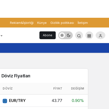
Reklam&İşbirliği
Künye
Gizlilik politikası
İletişim
Abone
Ol
Döviz Fiyatları
DÖVIZ
FIYAT
DEĞIŞIM
EUR/TRY
43.77
0.90%