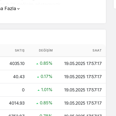
te 0,78 değişim göstermiştir..
a Fazla
anın üstünde yer alan çevirici aracını
ve kolay bir şekilde çevirme işlemlerinizi
arı hakkında detaylı bilgi ve anlık güncellemeler
aç TL ?
SATIŞ
DEĞIŞIM
SAAT
 Kaç TL ?
0.85%
4035.10
19.05.2025 17:57:17
ç TL ?
0.17%
40.43
19.05.2025 17:57:17
ltın Kaç TL ?
 TL ?
1.01%
0
19.05.2025 17:57:17
0.85%
4014.93
19.05.2025 17:57:17