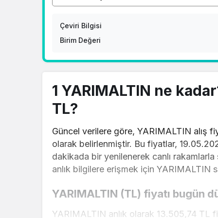
Çeviri Bilgisi
Birim Değeri
1 YARIMALTIN ne kadar
TL?
Güncel verilere göre, YARIMALTIN alış fiya
olarak belirlenmiştir. Bu fiyatlar, 19.05.20
dakikada bir yenilenerek canlı rakamlarl
anlık bilgilere erişmek için YARIMALTIN sa
YARIMALTIN (TL) fiyatı bugün d
YARIMALTIN anlık olarak 13.505,74 TL fi