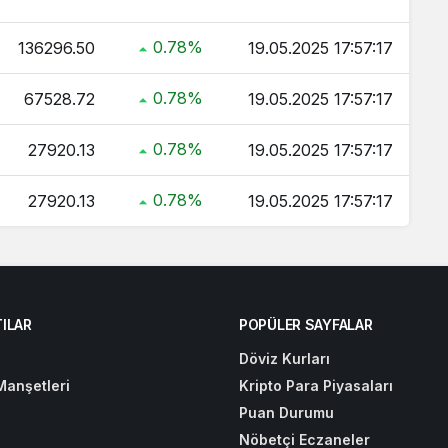
0.78%
136296.50
19.05.2025 17:57:17
0.78%
67528.72
19.05.2025 17:57:17
0.78%
27920.13
19.05.2025 17:57:17
0.78%
27920.13
19.05.2025 17:57:17
ILAR
POPÜLER SAYFALAR
Döviz Kurları
Manşetleri
Kripto Para Piyasaları
Puan Durumu
Nöbetçi Eczaneler