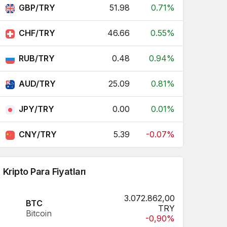
GBP/TRY
51.98
0.71%
CHF/TRY
46.66
0.55%
RUB/TRY
0.48
0.94%
AUD/TRY
25.09
0.81%
JPY/TRY
0.00
0.01%
CNY/TRY
5.39
-0.07%
Kripto Para Fiyatları
3.072.862,00
BTC
TRY
Bitcoin
-0,90%