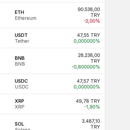
90.538,00
ETH
TRY
Ethereum
-2,00%
USDT
47,55 TRY
Tether
0,000000%
28.238,00
BNB
TRY
BNB
-0,800000%
USDC
47,57 TRY
USDC
0,000000%
XRP
49,78 TRY
XRP
-1,90%
3.487,10
SOL
TRY
Solana