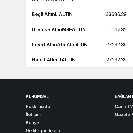
Beşli AltınLIALTIN
133686.29
Gremse AltınMSEALTIN
66017.92
Reşat AltınAta AltınLTIN
27232.39
Hamit AltınITALTIN
27232.39
KURUMSAL
BAĞLANT
Hakkımızda
Canlı TV
İletişim
Gazete 
Künye
Gizlilik politikası