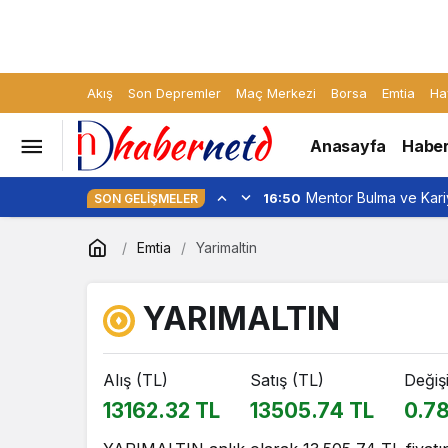
Akış
Son Depremler
Maç Merkezi
Borsa
Emtia
Ha
Anasayfa
Haber
Mentor Bulma ve Kariy
16:50
SON GELIŞMELER
Emtia
Yarimaltin
YARIMALTIN
Alış (TL)
Satış (TL)
Değiş
13162.32 TL
13505.74 TL
0.7