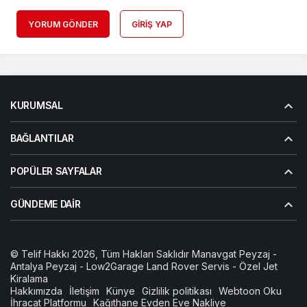
YORUM GÖNDER
GIRIŞ YAP
KURUMSAL
BAĞLANTILAR
POPÜLER SAYFALAR
GÜNDEME DAIR
© Telif Hakkı 2026, Tüm Hakları Saklıdır
Manavgat Peyzaj
-
Antalya Peyzaj
-
Low2Garage Land Rover Servis
-
Özel Jet
Kiralama
Hakkımızda
İletişim
Künye
Gizlilik politikası
Webtoon Oku
İhracat Platformu
Kağıthane Evden Eve Nakliye