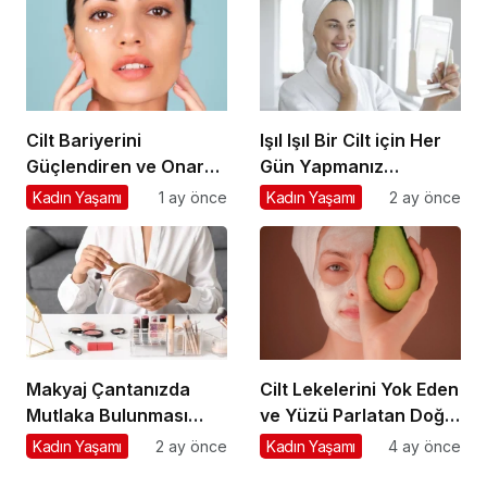
Cilt Bariyerini
Işıl Işıl Bir Cilt için Her
Güçlendiren ve Onaran
Gün Yapmanız
En İyi 5 İçerik
Gereken 5 Alışkanlık
Kadın Yaşamı
1 ay önce
Kadın Yaşamı
2 ay önce
Makyaj Çantanızda
Cilt Lekelerini Yok Eden
Mutlaka Bulunması
ve Yüzü Parlatan Doğal
Gereken 10 Temel Ürün
Maske Tarifleri
Kadın Yaşamı
2 ay önce
Kadın Yaşamı
4 ay önce