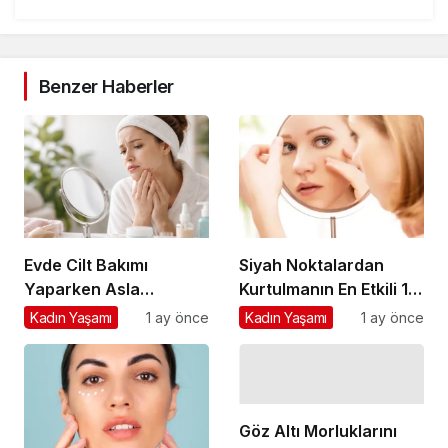
Benzer Haberler
Evde Cilt Bakımı
Siyah Noktalardan
Yaparken Asla
Kurtulmanın En Etkili 10
Atlamamanız Gereken
Doğal Yolu
Kadın Yaşamı
1 ay önce
Kadın Yaşamı
1 ay önce
7 Temel Adım
Göz Altı Morluklarını