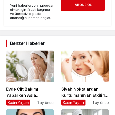
ABONE OL
Yeni haberlerden haberdar
olmak için fırsatı kaçırma
ve ücretsiz e-posta
aboneliğini hemen başlat.
Benzer Haberler
Evde Cilt Bakımı
Siyah Noktalardan
Yaparken Asla
Kurtulmanın En Etkili 10
Atlamamanız Gereken
Doğal Yolu
Kadın Yaşamı
1 ay önce
Kadın Yaşamı
1 ay önce
7 Temel Adım