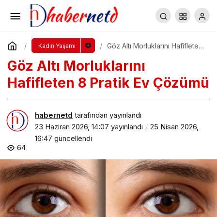
Işıl Işıl Bir Cilt için Her Gün Yapmanız
Gereken 5 Alışkanlık
Yorum Yap
Paylaş
Göz Altı Morluklarını Hafifleten
Kadın Yaşamı
8 Pratik Ev Çözümü
Göz Altı Morluklarını
Hafifleten 8 Pratik Ev Çözümü
habernetd
tarafından yayınlandı
23 Haziran 2026, 14:07
yayınlandı
25 Nisan 2026,
16:47
güncellendi
64