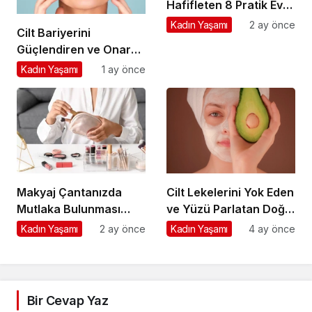
Hafifleten 8 Pratik Ev
Çözümü
Kadın Yaşamı
2 ay önce
Cilt Bariyerini
Güçlendiren ve Onaran
En İyi 5 İçerik
Kadın Yaşamı
1 ay önce
Makyaj Çantanızda
Cilt Lekelerini Yok Eden
Mutlaka Bulunması
ve Yüzü Parlatan Doğal
Gereken 10 Temel Ürün
Maske Tarifleri
Kadın Yaşamı
2 ay önce
Kadın Yaşamı
4 ay önce
Bir Cevap Yaz