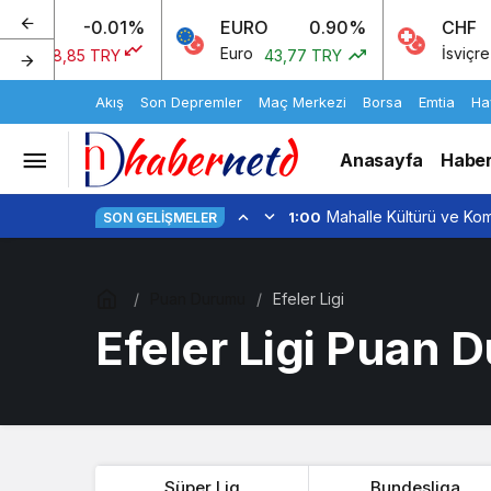
-0.01%
EURO
0.90%
CHF
Euro
İsviçre Fran
38,85 TRY
43,77 TRY
Akış
Son Depremler
Maç Merkezi
Borsa
Emtia
Ha
Anasayfa
Haber
Mahalle Kültürü ve Komş
1:00
SON GELIŞMELER
Puan Durumu
Efeler Ligi
Efeler Ligi Puan
Süper Lig
Bundesliga