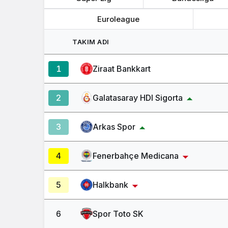
Euroleague
TAKIM ADI
1
Ziraat Bankkart
2
Galatasaray HDI Sigorta
3
Arkas Spor
4
Fenerbahçe Medicana
5
Halkbank
6
Spor Toto SK