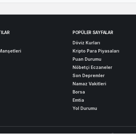
ILAR
POPÜLER SAYFALAR
Döviz Kurları
Manşetleri
Kripto Para Piyasaları
Puan Durumu
Nöbetçi Eczaneler
Son Depremler
Namaz Vakitleri
Borsa
Emtia
Yol Durumu
zaj
-
Antalya Peyzaj
-
Low2Garage Land Rover Servis
-
Özel Jet Kir