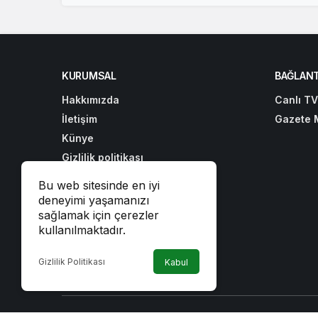
KURUMSAL
BAĞLANT
Hakkımızda
Canlı TV
İletişim
Gazete 
Künye
Gizlilik politikası
Webtoon Oku
Bu web sitesinde en iyi
İhracat Platformu
deneyimi yaşamanızı
sağlamak için çerezler
Kağıthane Evden Eve Nakliye
kullanılmaktadır.
Gizlilik Politikası
Kabul
© Telif Hakkı 2026, Tüm Hakları Saklıdır
Manavgat Pey