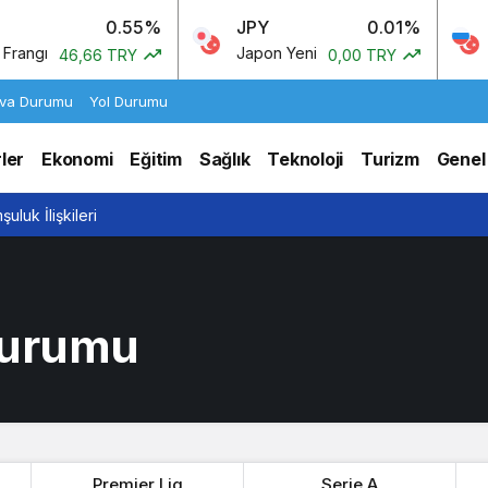
0.55%
JPY
0.01%
RU
gı
Japon Yeni
Rus
46,66 TRY
0,00 TRY
va Durumu
Yol Durumu
ler
Ekonomi
Eğitim
Sağlık
Teknoloji
Turizm
Genel
uluk İlişkileri
 Durumu
Premier Lig
Serie A