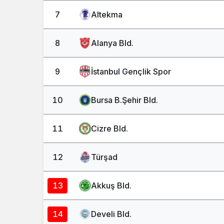
7
Altekma
8
Alanya Bld.
9
İstanbul Gençlik Spor
10
Bursa B.Şehir Bld.
11
Cizre Bld.
12
Türşad
13
Akkuş Bld.
14
Develi Bld.