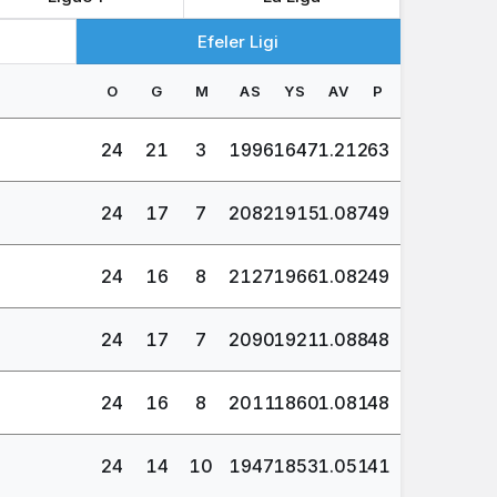
Efeler Ligi
O
G
M
AS
YS
AV
P
24
21
3
1996
1647
1.212
63
24
17
7
2082
1915
1.087
49
24
16
8
2127
1966
1.082
49
24
17
7
2090
1921
1.088
48
24
16
8
2011
1860
1.081
48
24
14
10
1947
1853
1.051
41