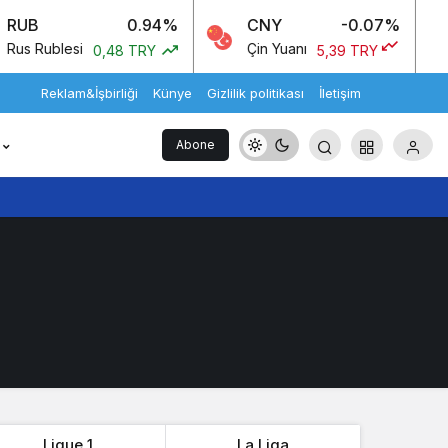
B
0.94%
CNY
-0.07%
G
 Rublesi
Çin Yuanı
İn
0,48 TRY
5,39 TRY
Reklam&İşbirliği
Künye
Gizlilik politikası
İletişim
Abone
Ol
Ligue 1
La Liga